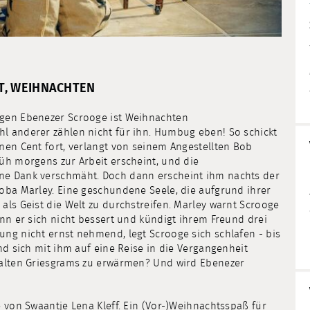
T, WEIHNACHTEN
igen Ebenezer Scrooge ist Weihnachten
l anderer zählen nicht für ihn. Humbug eben! So schickt
nen Cent fort, verlangt von seinem Angestellten Bob
üh morgens zur Arbeit erscheint, und die
ne Dank verschmäht. Doch dann erscheint ihm nachts der
coba Marley. Eine geschundene Seele, die aufgrund ihrer
als Geist die Welt zu durchstreifen. Marley warnt Scrooge
enn er sich nicht bessert und kündigt ihrem Freund drei
ung nicht ernst nehmend, legt Scrooge sich schlafen - bis
nd sich mit ihm auf eine Reise in die Vergangenheit
s alten Griesgrams zu erwärmen? Und wird Ebenezer
e von Swaantje Lena Kleff. Ein (Vor-)Weihnachtsspaß für