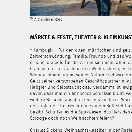
A Christmas Carol
MÄRKTE & FESTE, THEATER & KLEINKUNS
»Humbug!« - Für den alten, mürrischen und geiz
Zeitverschwendung. Familie, Freunde und das Woh
er jene, die Geld für die Armen sammeln, ohne ei
Cratchit, dass er auch an den Weihnachtstagen fr
Weihnachtseinladung seines Neffen Fred wird oh
Geist seiner verstorbenen Geschäftspartnerin Ja
Habgier und Selbstsucht dazu verdammt ist, ewig 
davor, dass ihm ein ähnliches Schicksal blüht, w
weitere Besuche aus dem Jenseits an. Diese Warn
der erste der drei Geister an seinem Bett steht u
begibt. Schaffen es die Spukwesen, das Herz de
Scrooge doch noch Weihnachten feiern?
Charles Dickens' Weihnachtsklassiker in der Regi