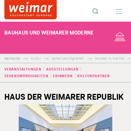
BAUHAUS UND WEIMARER MODERNE
weimar.de
Kultur
Sehenswürdigkeiten
Museen in Weimar
VERANSTALTUNGEN
AUSSTELLUNGEN
SEHENSWÜRDIGKEITEN
ERINNERN
KULTURPARTNER
HAUS DER WEIMARER REPUBLIK