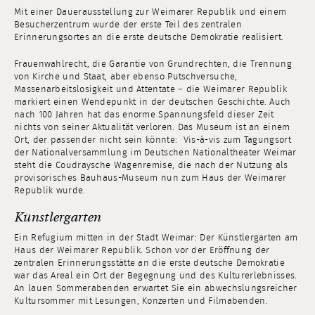
Mit einer Dauerausstellung zur Weimarer Republik und einem
Besucherzentrum wurde der erste Teil des zentralen
Erinnerungsortes an die erste deutsche Demokratie realisiert.
Frauenwahlrecht, die Garantie von Grundrechten, die Trennung
von Kirche und Staat, aber ebenso Putschversuche,
Massenarbeitslosigkeit und Attentate – die Weimarer Republik
markiert einen Wendepunkt in der deutschen Geschichte. Auch
nach 100 Jahren hat das enorme Spannungsfeld dieser Zeit
nichts von seiner Aktualität verloren. Das Museum ist an einem
Ort, der passender nicht sein könnte: Vis-á-vis zum Tagungsort
der Nationalversammlung im Deutschen Nationaltheater Weimar
steht die Coudraysche Wagenremise, die nach der Nutzung als
provisorisches Bauhaus-Museum nun zum Haus der Weimarer
Republik wurde.
Künstlergarten
Ein Refugium mitten in der Stadt Weimar: Der Künstlergarten am
Haus der Weimarer Republik. Schon vor der Eröffnung der
zentralen Erinnerungsstätte an die erste deutsche Demokratie
war das Areal ein Ort der Begegnung und des Kulturerlebnisses.
An lauen Sommerabenden erwartet Sie ein abwechslungsreicher
Kultursommer mit Lesungen, Konzerten und Filmabenden.