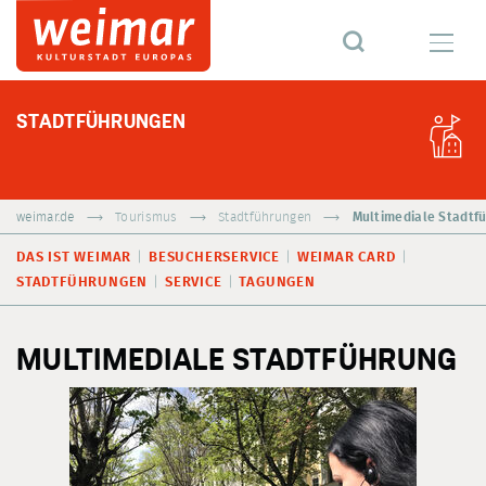
STADTFÜHRUNGEN
weimar.de
Tourismus
Stadtführungen
Multimediale Stadtf
DAS IST WEIMAR
BESUCHERSERVICE
WEIMAR CARD
STADTFÜHRUNGEN
SERVICE
TAGUNGEN
MULTIMEDIALE STADTFÜHRUNG