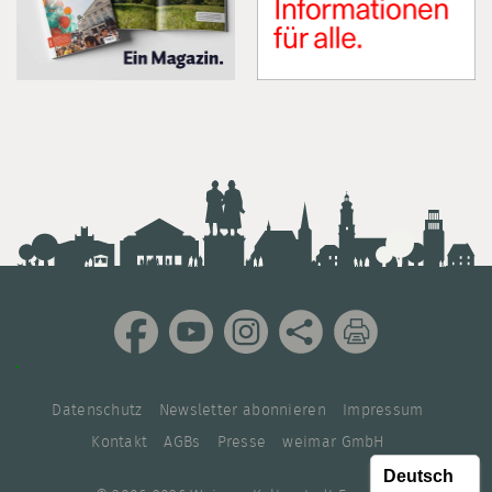
Datenschutz
Newsletter abonnieren
Impressum
Kontakt
AGBs
Presse
weimar GmbH