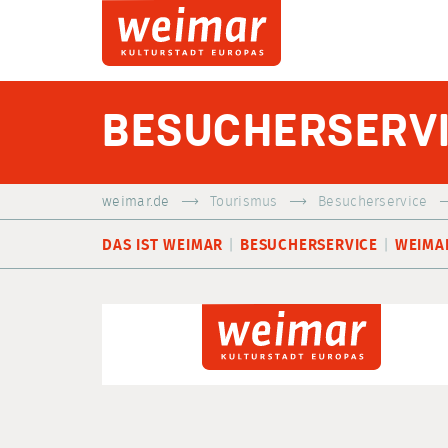
BESUCHERSERV
weimar.de
Tourismus
Besucherservice
DAS IST WEIMAR
BESUCHERSERVICE
WEIMA