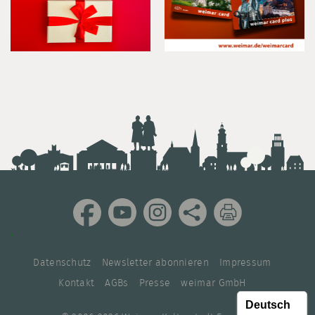
Datenschutz
Newsletter abonnieren
Impressum
Kontakt
AGBs
Presse
weimar GmbH