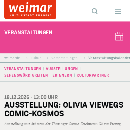
VERANSTALTUNGEN
weimar.de
Kultur
Veranstaltungen
Veranstaltungskalende
VERANSTALTUNGEN
AUSSTELLUNGEN
SEHENSWÜRDIGKEITEN
ERINNERN
KULTURPARTNER
18.12.2026 ·
13:00
UHR
AUSSTELLUNG: OLIVIA VIEWEGS
COMIC-KOSMOS
Ausstellung mit Arbeiten der Thüringer Comic-Zeichnerin Olivia Vieweg.