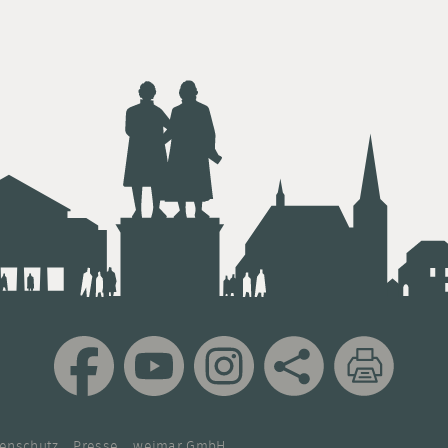
enschutz
Presse
weimar GmbH