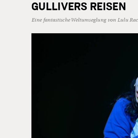
GULLIVERS REISEN
Eine fantastische Weltumseglung von Lulu Rac