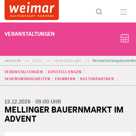
VERANSTALTUNGEN
weimar.de
Kultur
Veranstaltungen
Veranstaltungskalende
VERANSTALTUNGEN
AUSSTELLUNGEN
SEHENSWÜRDIGKEITEN
ERINNERN
KULTURPARTNER
13.12.2026 ·
09:00
UHR
MELLINGER BAUERNMARKT IM
ADVENT