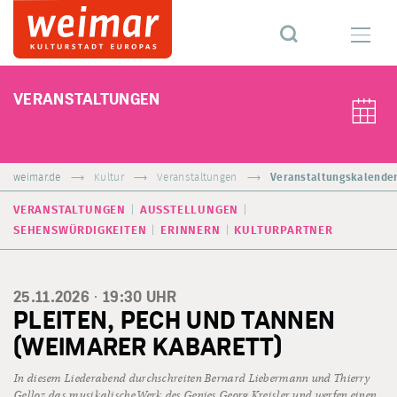
VERANSTALTUNGEN
weimar.de
Kultur
Veranstaltungen
Veranstaltungskalende
VERANSTALTUNGEN
AUSSTELLUNGEN
SEHENSWÜRDIGKEITEN
ERINNERN
KULTURPARTNER
25.11.2026 ·
19:30
UHR
PLEITEN, PECH UND TANNEN
(WEIMARER KABARETT)
In diesem Liederabend durchschreiten Bernard Liebermann und Thierry
Gelloz das musikalische Werk des Genies Georg Kreisler und werfen einen