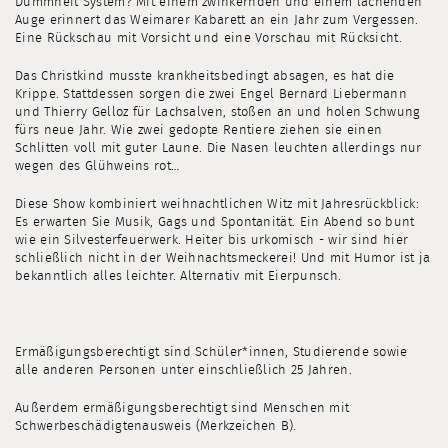
Dummheit System? Mit einem zwinkernden und einem lachenden
Auge erinnert das Weimarer Kabarett an ein Jahr zum Vergessen.
Eine Rückschau mit Vorsicht und eine Vorschau mit Rücksicht.
Das Christkind musste krankheitsbedingt absagen, es hat die
Krippe. Stattdessen sorgen die zwei Engel Bernard Liebermann
und Thierry Gelloz für Lachsalven, stoßen an und holen Schwung
fürs neue Jahr. Wie zwei gedopte Rentiere ziehen sie einen
Schlitten voll mit guter Laune. Die Nasen leuchten allerdings nur
wegen des Glühweins rot…
Diese Show kombiniert weihnachtlichen Witz mit Jahresrückblick:
Es erwarten Sie Musik, Gags und Spontanität. Ein Abend so bunt
wie ein Silvesterfeuerwerk. Heiter bis urkomisch - wir sind hier
schließlich nicht in der Weihnachtsmeckerei! Und mit Humor ist ja
bekanntlich alles leichter. Alternativ mit Eierpunsch.
Ermäßigungsberechtigt sind Schüler*innen, Studierende sowie
alle anderen Personen unter einschließlich 25 Jahren.
Außerdem ermäßigungsberechtigt sind Menschen mit
Schwerbeschädigtenausweis (Merkzeichen B).