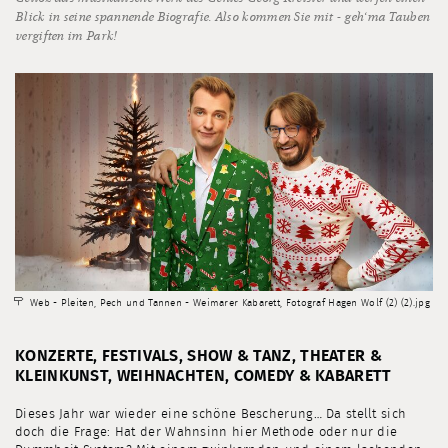
Blick in seine spannende Biografie. Also kommen Sie mit - geh‘ma Tauben
vergiften im Park!
Web - Pleiten, Pech und Tannen - Weimarer Kabarett, Fotograf Hagen Wolf (2) (2).jpg
KONZERTE, FESTIVALS, SHOW & TANZ, THEATER &
KLEINKUNST, WEIHNACHTEN, COMEDY & KABARETT
Dieses Jahr war wieder eine schöne Bescherung… Da stellt sich
doch die Frage: Hat der Wahnsinn hier Methode oder nur die