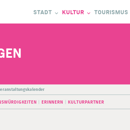
STADT
KULTUR
TOURISMUS
GEN
eranstaltungskalender
NSWÜRDIGKEITEN
ERINNERN
KULTURPARTNER