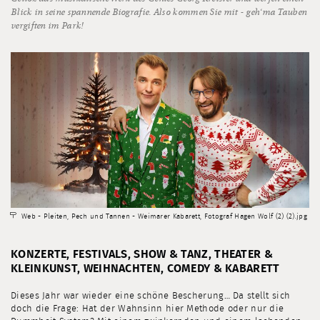
Blick in seine spannende Biografie. Also kommen Sie mit - geh‘ma Tauben
vergiften im Park!
Web - Pleiten, Pech und Tannen - Weimarer Kabarett, Fotograf Hagen Wolf (2) (2).jpg
KONZERTE, FESTIVALS, SHOW & TANZ, THEATER &
KLEINKUNST, WEIHNACHTEN, COMEDY & KABARETT
Dieses Jahr war wieder eine schöne Bescherung… Da stellt sich
doch die Frage: Hat der Wahnsinn hier Methode oder nur die