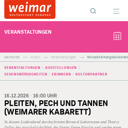
VERANSTALTUNGEN
weimar.de
Kultur
Veranstaltungen
Veranstaltungskalende
VERANSTALTUNGEN
AUSSTELLUNGEN
SEHENSWÜRDIGKEITEN
ERINNERN
KULTURPARTNER
16.12.2026 ·
16:00
UHR
PLEITEN, PECH UND TANNEN
(WEIMARER KABARETT)
In diesem Liederabend durchschreiten Bernard Liebermann und Thierry
Gelloz das musikalische Werk des Genies Georg Kreisler und werfen einen