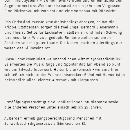
Dummheit System? Mit einem zwinkernden und einem lachenden
Auge erinnert das Weimarer Kabarett an ein Jahr zum Vergessen.
Eine Rückschau mit Vorsicht und eine Vorschau mit Rücksicht.
Das Christkind musste krankheitsbedingt absagen, es hat die
Krippe. Stattdessen sorgen die zwei Engel Bernard Liebermann
und Thierry Gelloz für Lachsalven, stoßen an und holen Schwung
fürs neue Jahr. Wie zwei gedopte Rentiere ziehen sie einen
Schlitten voll mit guter Laune. Die Nasen leuchten allerdings nur
wegen des Glühweins rot…
Diese Show kombiniert weihnachtlichen Witz mit Jahresrückblick:
Es erwarten Sie Musik, Gags und Spontanität. Ein Abend so bunt
wie ein Silvesterfeuerwerk. Heiter bis urkomisch - wir sind hier
schließlich nicht in der Weihnachtsmeckerei! Und mit Humor ist ja
bekanntlich alles leichter. Alternativ mit Eierpunsch.
Ermäßigungsberechtigt sind Schüler*innen, Studierende sowie
alle anderen Personen unter einschließlich 25 Jahren.
Außerdem ermäßigungsberechtigt sind Menschen mit
Schwerbeschädigtenausweis (Merkzeichen B).