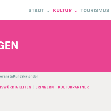
STADT
KULTUR
TOURISMUS
GEN
eranstaltungskalender
NSWÜRDIGKEITEN
ERINNERN
KULTURPARTNER