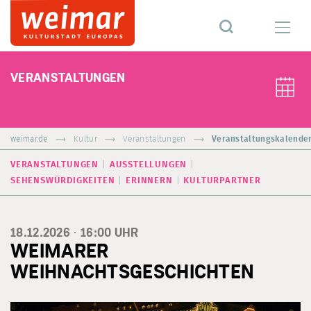
VERANSTALTUNGEN
weimar.de
Kultur
Veranstaltungen
Veranstaltungskalende
VERANSTALTUNGEN
AUSSTELLUNGEN
SEHENSWÜRDIGKEITEN
ERINNERN
KULTURPARTNER
18.12.2026 ·
16:00
UHR
WEIMARER
WEIHNACHTSGESCHICHTEN