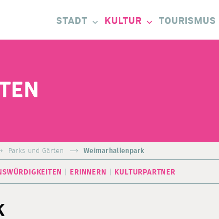
STADT
KULTUR
TOURISMUS
RTEN
Parks und Gärten
Weimarhallenpark
NSWÜRDIGKEITEN
ERINNERN
KULTURPARTNER
K