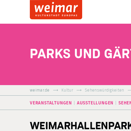
PARKS UND GÄ
weimar.de
Kultur
Sehenswürdigkeiten
VERANSTALTUNGEN
AUSSTELLUNGEN
SEHE
WEIMARHALLENPAR