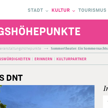
STADT
KULTUR
TOURISMUS
GSHÖHEPUNKTE
eranstaltungshöhepunkte
Sommertheater: Ein Sommernacht
NSWÜRDIGKEITEN
ERINNERN
KULTURPARTNER
S DNT
I