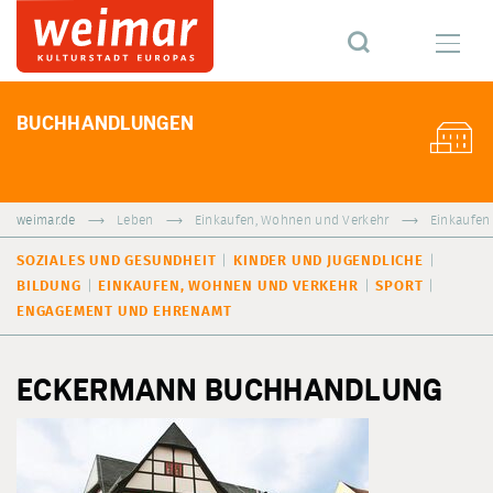
BUCHHANDLUNGEN
weimar.de
Leben
Einkaufen, Wohnen und Verkehr
Einkaufen
SOZIALES UND GESUNDHEIT
KINDER UND JUGENDLICHE
BILDUNG
EINKAUFEN, WOHNEN UND VERKEHR
SPORT
ENGAGEMENT UND EHRENAMT
ECKERMANN BUCHHANDLUNG