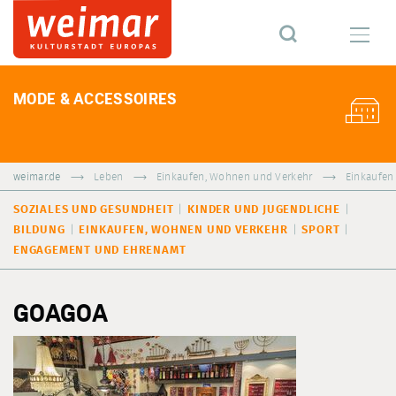
MODE & ACCESSOIRES
weimar.de
Leben
Einkaufen, Wohnen und Verkehr
Einkaufen
SOZIALES UND GESUNDHEIT
KINDER UND JUGENDLICHE
BILDUNG
EINKAUFEN, WOHNEN UND VERKEHR
SPORT
ENGAGEMENT UND EHRENAMT
GOAGOA