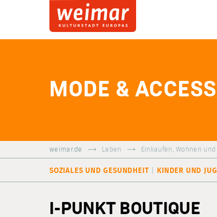
MODE & ACCESS
weimar.de
Leben
Einkaufen, Wohnen und
SOZIALES UND GESUNDHEIT
KINDER UND JU
I-PUNKT BOUTIQUE