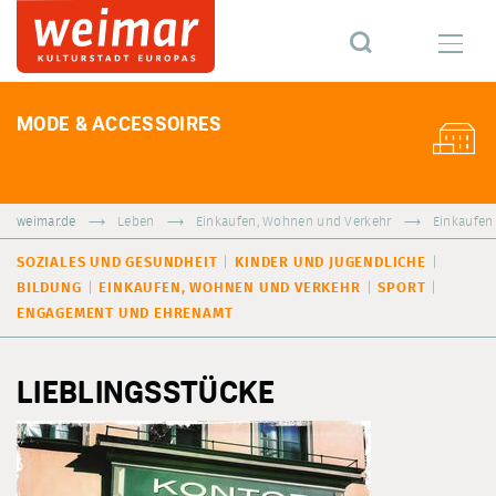
MODE & ACCESSOIRES
weimar.de
Leben
Einkaufen, Wohnen und Verkehr
Einkaufen
SOZIALES UND GESUNDHEIT
KINDER UND JUGENDLICHE
BILDUNG
EINKAUFEN, WOHNEN UND VERKEHR
SPORT
ENGAGEMENT UND EHRENAMT
LIEBLINGSSTÜCKE