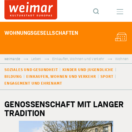
WOHNUNGSGESELLSCHAFTEN
weimar.de
Leben
Einkaufen, Wohnen und Verkehr
Wohnen
SOZIALES UND GESUNDHEIT
KINDER UND JUGENDLICHE
BILDUNG
EINKAUFEN, WOHNEN UND VERKEHR
SPORT
ENGAGEMENT UND EHRENAMT
GENOSSENSCHAFT MIT LANGER
TRADITION