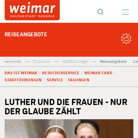
REISEANGEBOTE
weimar.de
Tourismus
Stadtführungen
Reiseangebote
Lu
DAS IST WEIMAR
BESUCHERSERVICE
WEIMAR CARD
STADTFÜHRUNGEN
SERVICE
TAGUNGEN
LUTHER UND DIE FRAUEN - NUR
DER GLAUBE ZÄHLT