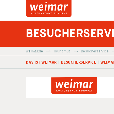
BESUCHERSERV
weimar.de
Tourismus
Besucherservice
DAS IST WEIMAR
BESUCHERSERVICE
WEIMA