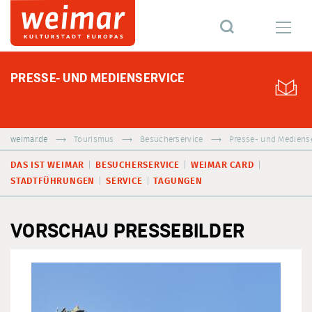
PRESSE- UND MEDIENSERVICE
weimar.de
Tourismus
Besucherservice
Presse- und Mediens
DAS IST WEIMAR
BESUCHERSERVICE
WEIMAR CARD
STADTFÜHRUNGEN
SERVICE
TAGUNGEN
VORSCHAU PRESSEBILDER