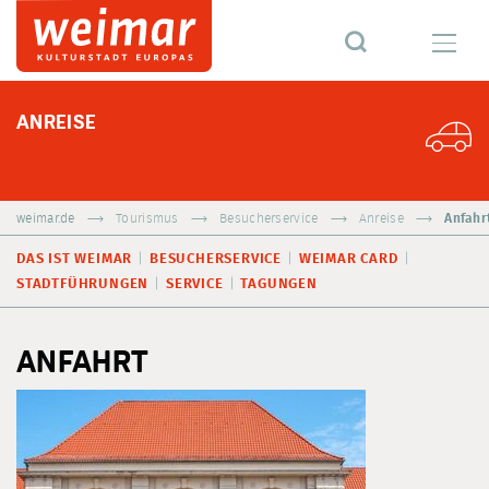
ANREISE
weimar.de
Tourismus
Besucherservice
Anreise
Anfahr
DAS IST WEIMAR
BESUCHERSERVICE
WEIMAR CARD
STADTFÜHRUNGEN
SERVICE
TAGUNGEN
ANFAHRT