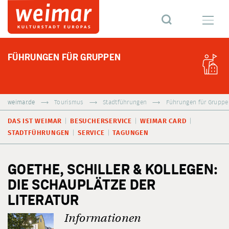
FÜHRUNGEN FÜR GRUPPEN
weimar.de
Tourismus
Stadtführungen
Führungen für Gruppe
DAS IST WEIMAR
BESUCHERSERVICE
WEIMAR CARD
STADTFÜHRUNGEN
SERVICE
TAGUNGEN
GOETHE, SCHILLER & KOLLEGEN:
DIE SCHAUPLÄTZE DER
LITERATUR
Informationen