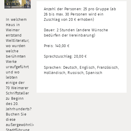
Anzahl der Personen: 25 pro Gruppe (ab
26 bis max. 30 Personen wird ein
In welchem
Zuschlag von 20 € erhoben)
Haus in
Weimar
Dauer: 2 Stunden (andere Wünsche
entstand
bedürfen der Vereinbarung)
Weltliteratur,
wo wurden
Preis: 140,00 €
welche
berühmten
Sprachzuschlag: 20,00 €
Werke
uraufgeführt
Sprachen: Deutsch, Englisch, Französisch,
und wo
Holländisch, Russisch, Spanisch
lebten
einige der
70 Weimarer
Schriftsteller
zu Beginn
des 20.
Jahrhunderts?
Buchen Sie
diese
außergewöhnliche
Stadtführung