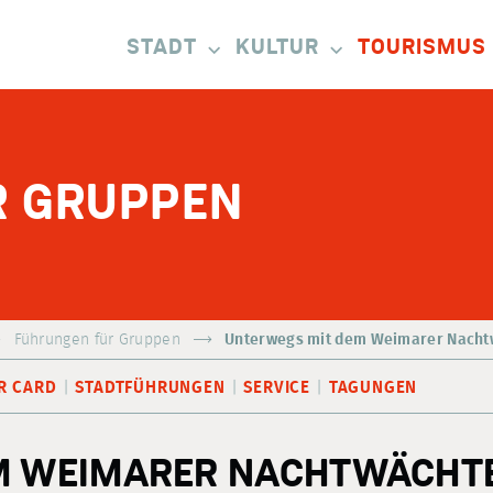
STADT
KULTUR
TOURISMUS
R GRUPPEN
Führungen für Gruppen
Unterwegs mit dem Weimarer Nacht
R CARD
STADTFÜHRUNGEN
SERVICE
TAGUNGEN
M WEIMARER NACHTWÄCHTE