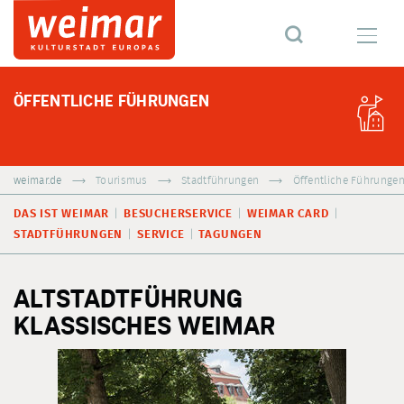
ÖFFENTLICHE FÜHRUNGEN
weimar.de
Tourismus
Stadtführungen
Öffentliche Führunge
DAS IST WEIMAR
BESUCHERSERVICE
WEIMAR CARD
STADTFÜHRUNGEN
SERVICE
TAGUNGEN
ALTSTADTFÜHRUNG
KLASSISCHES WEIMAR