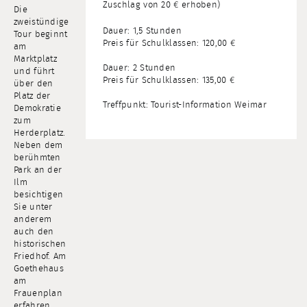
Zuschlag von 20 € erhoben)
Die
zweistündige
Dauer: 1,5 Stunden
Tour beginnt
Preis für Schulklassen: 120,00 €
am
Marktplatz
Dauer: 2 Stunden
und führt
Preis für Schulklassen: 135,00 €
über den
Platz der
Treffpunkt: Tourist-Information Weimar
Demokratie
zum
Herderplatz.
Neben dem
berühmten
Park an der
Ilm
besichtigen
Sie unter
anderem
auch den
historischen
Friedhof. Am
Goethehaus
am
Frauenplan
erfahren