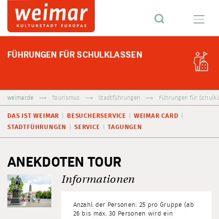
FÜHRUNGEN FÜR SCHULKLASSEN
weimar.de
Tourismus
Stadtführungen
Führungen für Schulk
DAS IST WEIMAR
BESUCHERSERVICE
WEIMAR CARD
STADTFÜHRUNGEN
SERVICE
TAGUNGEN
ANEKDOTEN TOUR
Informationen
Anzahl der Personen: 25 pro Gruppe (ab
26 bis max. 30 Personen wird ein