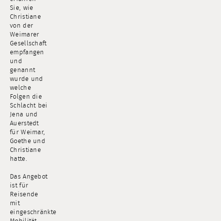
Sie, wie
Christiane
von der
Weimarer
Gesellschaft
empfangen
und
genannt
wurde und
welche
Folgen die
Schlacht bei
Jena und
Auerstedt
für Weimar,
Goethe und
Christiane
hatte.
Das Angebot
ist für
Reisende
mit
eingeschränkter