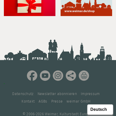
Datenschutz
Newsletter abonnieren
Impressum
Kontakt
AGBs
Presse
weimar GmbH
© 2006-2026 Weimar, Kulturstadt Europas