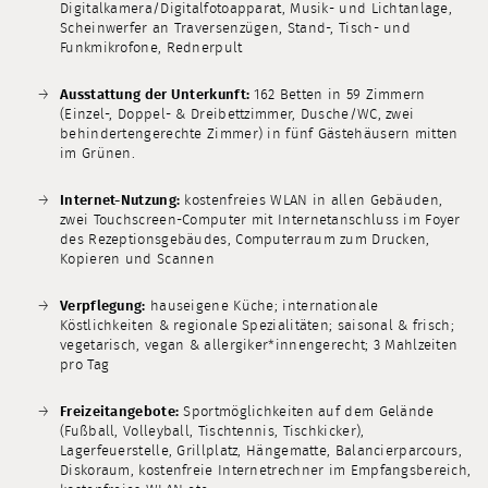
Digitalkamera/Digitalfotoapparat, Musik- und Lichtanlage,
Scheinwerfer an Traversenzügen, Stand-, Tisch- und
Funkmikrofone, Rednerpult
Ausstattung der Unterkunft:
162 Betten in 59 Zimmern
(Einzel-, Doppel- & Dreibettzimmer, Dusche/WC, zwei
behindertengerechte Zimmer) in fünf Gästehäusern mitten
im Grünen.
Internet-Nutzung:
kostenfreies WLAN in allen Gebäuden,
zwei Touchscreen-Computer mit Internetanschluss im Foyer
des Rezeptionsgebäudes, Computerraum zum Drucken,
Kopieren und Scannen
Verpflegung:
hauseigene Küche; internationale
Köstlichkeiten & regionale Spezialitäten; saisonal & frisch;
vegetarisch, vegan & allergiker*innengerecht; 3 Mahlzeiten
pro Tag
Freizeitangebote:
Sportmöglichkeiten auf dem Gelände
(Fußball, Volleyball, Tischtennis, Tischkicker),
Lagerfeuerstelle, Grillplatz, Hängematte, Balancierparcours,
Diskoraum, kostenfreie Internetrechner im Empfangsbereich,