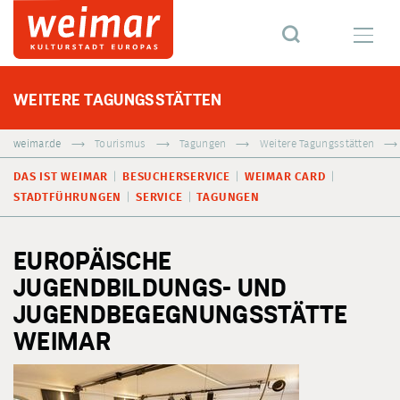
WEITERE TAGUNGSSTÄTTEN
weimar.de
Tourismus
Tagungen
Weitere Tagungsstätten
DAS IST WEIMAR
BESUCHERSERVICE
WEIMAR CARD
STADTFÜHRUNGEN
SERVICE
TAGUNGEN
EUROPÄISCHE
JUGENDBILDUNGS- UND
JUGENDBEGEGNUNGSSTÄTTE
WEIMAR