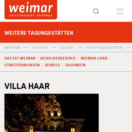
WEITERE TAGUNGSSTÄTTEN
weimar.de
Tourismus
Tagungen
Weitere Tagungsstätten
DAS IST WEIMAR
BESUCHERSERVICE
WEIMAR CARD
STADTFÜHRUNGEN
SERVICE
TAGUNGEN
VILLA HAAR