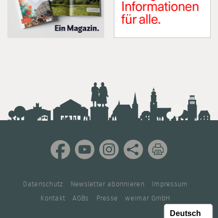
Datenschutz
Newsletter abonnieren
Impressum
Kontakt
AGBs
Presse
weimar GmbH