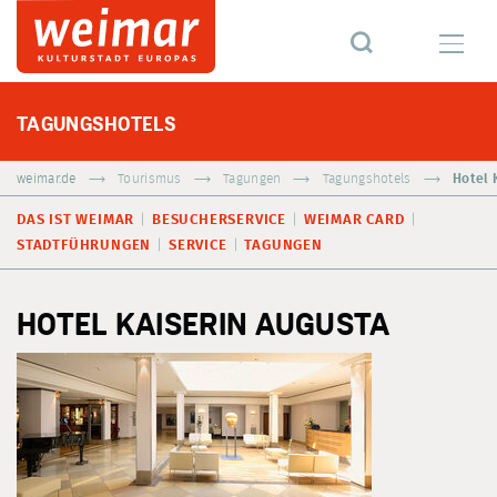
TAGUNGSHOTELS
weimar.de
Tourismus
Tagungen
Tagungshotels
Hotel 
DAS IST WEIMAR
BESUCHERSERVICE
WEIMAR CARD
STADTFÜHRUNGEN
SERVICE
TAGUNGEN
HOTEL KAISERIN AUGUSTA