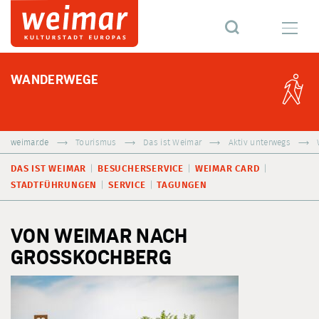
WANDERWEGE
weimar.de
Tourismus
Das ist Weimar
Aktiv unterwegs
DAS IST WEIMAR
BESUCHERSERVICE
WEIMAR CARD
STADTFÜHRUNGEN
SERVICE
TAGUNGEN
VON WEIMAR NACH
GROSSKOCHBERG