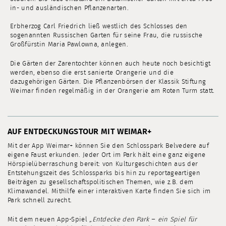
in- und ausländischen Pflanzenarten.
Erbherzog Carl Friedrich ließ westlich des Schlosses den
sogenannten Russischen Garten für seine Frau, die russische
Großfürstin Maria Pawlowna, anlegen.
Die Gärten der Zarentochter können auch heute noch besichtigt
werden, ebenso die erst sanierte Orangerie und die
dazugehörigen Gärten. Die Pflanzenbörsen der Klassik Stiftung
Weimar finden regelmäßig in der Orangerie am Roten Turm statt.
AUF ENTDECKUNGSTOUR MIT WEIMAR+
Mit der App Weimar+ können Sie den Schlosspark Belvedere auf
eigene Faust erkunden. Jeder Ort im Park hält eine ganz eigene
Hörspielüberraschung bereit: von Kulturgeschichten aus der
Entstehungszeit des Schlossparks bis hin zu reportageartigen
Beiträgen zu gesellschaftspolitischen Themen, wie z.B. dem
Klimawandel. Mithilfe einer interaktiven Karte finden Sie sich im
Park schnell zurecht.
Mit dem neuen App-Spiel
„Entdecke den Park − ein Spiel für