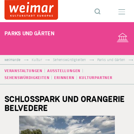
PARKS UND GÄRTEN
weimar.de
Kultur
Sehenswürdigkeiten
Parks und Gärten
VERANSTALTUNGEN
AUSSTELLUNGEN
SEHENSWÜRDIGKEITEN
ERINNERN
KULTURPARTNER
SCHLOSSPARK UND ORANGERIE
BELVEDERE