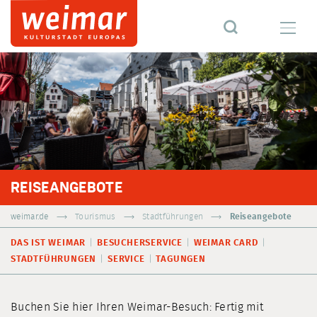
REISEANGEBOTE
weimar.de
Tourismus
Stadtführungen
Reiseangebote
DAS IST WEIMAR
BESUCHERSERVICE
WEIMAR CARD
STADTFÜHRUNGEN
SERVICE
TAGUNGEN
Buchen Sie hier Ihren Weimar-Besuch: Fertig mit