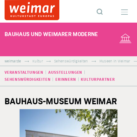
BAUHAUS UND WEIMARER MODERNE
weimar.de
Kultur
Sehenswürdigkeiten
Museen in Weimar
VERANSTALTUNGEN
AUSSTELLUNGEN
SEHENSWÜRDIGKEITEN
ERINNERN
KULTURPARTNER
BAUHAUS-MUSEUM WEIMAR