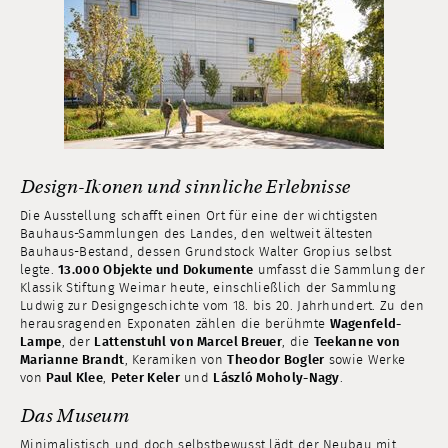
Design-Ikonen und sinnliche Erlebnisse
Die Ausstellung schafft einen Ort für eine der wichtigsten
Bauhaus-Sammlungen des Landes, den weltweit ältesten
Bauhaus-Bestand, dessen Grundstock Walter Gropius selbst
legte.
13.000 Objekte und Dokumente
umfasst die Sammlung der
Klassik Stiftung Weimar heute, einschließlich der Sammlung
Ludwig zur Designgeschichte vom 18. bis 20. Jahrhundert. Zu den
herausragenden Exponaten zählen die berühmte
Wagenfeld-
Lampe
, der
Lattenstuhl von Marcel Breuer
, die
Teekanne von
Marianne Brandt
, Keramiken von
Theodor Bogler
sowie Werke
von
Paul Klee
,
Peter Keler
und
László Moholy-Nagy
.
Das Museum
Minimalistisch und doch selbstbewusst lädt der Neubau mit