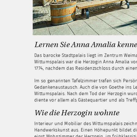
Lernen Sie Anna Amalia kenn
Das barocke Stadtpalais liegt im Zentrum Weim
Wittumspalais war die Herzogin Anna Amalia vo
1774, nachdem das Residenzschloss durch ein
Im so genannten Tafelzimmer trafen sich Persön
Gedankenaustausch. Auch die von Goethe ins Leb
Wittumspalais. Nach dem Tod der Herzogin wur
diente vor allem als Gästequartier und als Tref
Wie die Herzogin wohnte
Interieur und Mobiliar des Wittumspalais zeich
Handwerkskunst aus. Einen Höhepunkt bildet di
einst Wohnzimmer der Herzogin, im frühklassizis