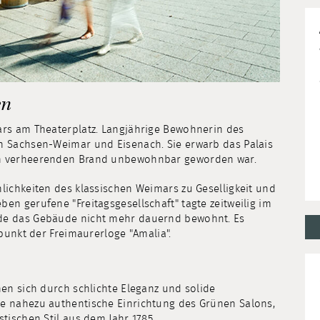
en
ars am Theaterplatz. Langjährige Bewohnerin des
n Sachsen-Weimar und Eisenach. Sie erwarb das Palais
en verheerenden Brand unbewohnbar geworden war.
lichkeiten des klassischen Weimars zu Geselligkeit und
en gerufene "Freitagsgesellschaft" tagte zeitweilig im
de das Gebäude nicht mehr dauernd bewohnt. Es
fpunkt der Freimaurerloge "Amalia".
nen sich durch schlichte Eleganz und solide
e nahezu authentische Einrichtung des Grünen Salons,
tischen Stil aus dem Jahr 1785.