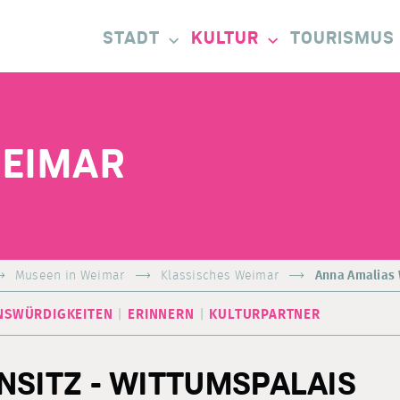
STADT
KULTUR
TOURISMUS
WEIMAR
Museen in Weimar
Klassisches Weimar
Anna Amalias 
NSWÜRDIGKEITEN
ERINNERN
KULTURPARTNER
SITZ - WITTUMSPALAIS