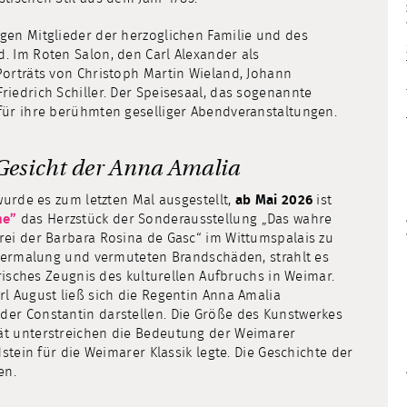
gen Mitglieder der herzoglichen Familie und des
. Im Roten Salon, den Carl Alexander als
Porträts von Christoph Martin Wieland, Johann
riedrich Schiller. Der Speisesaal, das sogenannte
für ihre berühmten geselliger Abendveranstaltungen.
Gesicht der Anna Amalia
wurde es zum letzten Mal ausgestellt,
ab Mai 2026
ist
ne”
das Herzstück der Sonderausstellung „Das wahre
rei der Barbara Rosina de Gasc“ im Wittumspalais zu
Übermalung und vermuteten Brandschäden, strahlt es
orisches Zeugnis des kulturellen Aufbruchs in Weimar.
l August ließ sich die Regentin Anna Amalia
er Constantin darstellen. Die Größe des Kunstwerkes
ät unterstreichen die Bedeutung der Weimarer
stein für die Weimarer Klassik legte. Die Geschichte der
en.