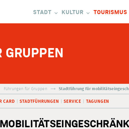
STADT
KULTUR
TOURISMUS
R GRUPPEN
Führungen für Gruppen
Stadtführung für mobilitätseinges
R CARD
STADTFÜHRUNGEN
SERVICE
TAGUNGEN
 MOBILITÄTSEINGESCHRÄN