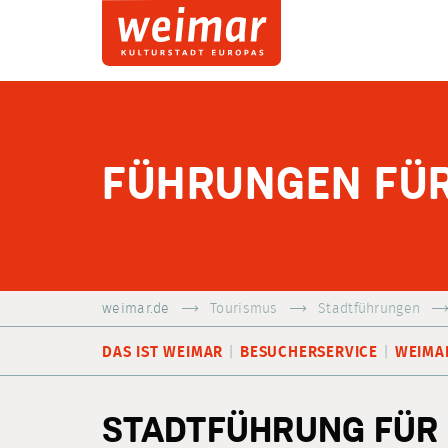
FÜHRUNGEN FÜ
weimar.de
Tourismus
Stadtführungen
DAS IST WEIMAR
BESUCHERSERVICE
WEIMA
STADTFÜHRUNG FÜR