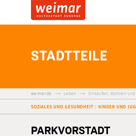
STADTTEILE
weimar.de
Leben
Einkaufen, Wohnen und
SOZIALES UND GESUNDHEIT
KINDER UND JU
PARKVORSTADT