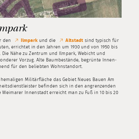
lmpark
er den
Ilmpark
und die
Altstadt
sind typisch für
uten, errichtet in den Jahren um 1930 und von 1950 bis
ms. Die Nähe zu Zentrum und Ilmpark, Webicht und
esonderer Vorzug. Alte Baum­bestände, begrünte Innen­
nend für den beliebten Wohnstandort.
ehemaligen Militär­fläche das Gebiet Neues Bauen Am
heitsdienstleister befinden sich in den angrenzenden
 Weimarer Innen­stadt erreicht man zu Fuß in 10 bis 20