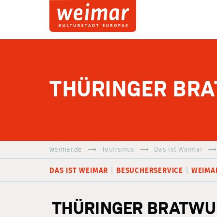
THÜRINGER BR
weimar.de
Tourismus
Das ist Weimar
DAS IST WEIMAR
BESUCHERSERVICE
WEIMA
THÜRINGER BRATWU