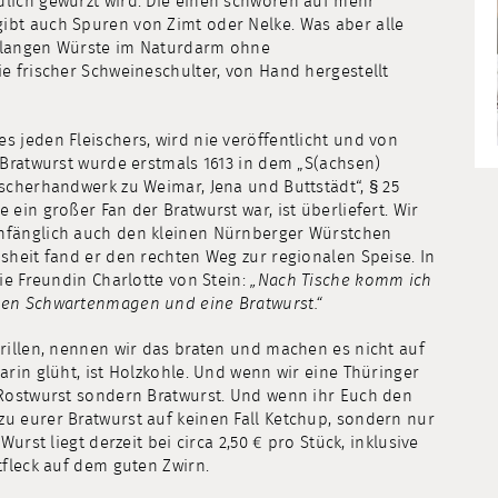
lich gewürzt wird. Die einen schwören auf mehr
ibt auch Spuren von Zimt oder Nelke. Was aber alle
er langen Würste im Naturdarm ohne
e frischer Schweineschulter, von Hand hergestellt
 jeden Fleischers, wird nie veröffentlicht und von
 Bratwurst wurde erstmals 1613 in dem „S(achsen)
scherhandwerk zu Weimar, Jena und Buttstädt“, § 25
ein großer Fan der Bratwurst war, ist überliefert. Wir
nfänglich auch den kleinen Nürnberger Würstchen
sheit fand er den rechten Weg zur regionalen Speise. In
ie Freundin Charlotte von Stein:
„Nach Tische komm ich
nen Schwartenmagen und eine Bratwurst.“
rillen, nennen wir das braten und machen es nicht auf
arin glüht, ist Holzkohle. Und wenn wir eine Thüringer
 Rostwurst sondern Bratwurst. Und wenn ihr Euch den
u eurer Bratwurst auf keinen Fall Ketchup, sondern nur
urst liegt derzeit bei circa 2,50 € pro Stück, inklusive
tfleck auf dem guten Zwirn.