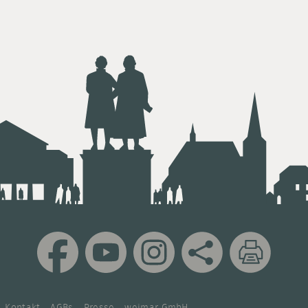
Kontakt
AGBs
Presse
weimar GmbH