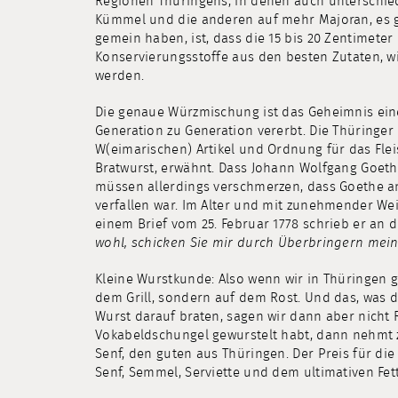
Regionen Thüringens, in denen auch unterschied
Kümmel und die anderen auf mehr Majoran, es g
gemein haben, ist, dass die 15 bis 20 Zentimet
Konservierungsstoffe aus den besten Zutaten, wi
werden.
Die genaue Würzmischung ist das Geheimnis eines
Generation zu Generation vererbt. Die Thüringer
W(eimarischen) Artikel und Ordnung für das Flei
Bratwurst, erwähnt. Dass Johann Wolfgang Goethe 
müssen allerdings verschmerzen, dass Goethe a
verfallen war. Im Alter und mit zunehmender Wei
einem Brief vom 25. Februar 1778 schrieb er an d
wohl, schicken Sie mir durch Überbringern mei
Kleine Wurstkunde: Also wenn wir in Thüringen g
dem Grill, sondern auf dem Rost. Und das, was d
Wurst darauf braten, sagen wir dann aber nicht
Vokabeldschungel gewurstelt habt, dann nehmt z
Senf, den guten aus Thüringen. Der Preis für die W
Senf, Semmel, Serviette und dem ultimativen Fet