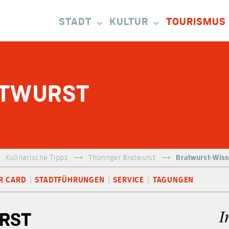
STADT
KULTUR
TOURISMUS
ATWURST
Kulinarische Tipps
Thüringer Bratwurst
Bratwurst-Wis
R CARD
STADTFÜHRUNGEN
SERVICE
TAGUNGEN
RST
I